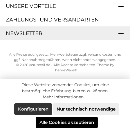
UNSERE VORTEILE
ZAHLUNGS- UND VERSANDARTEN
NEWSLETTER
Alle Preise exkl. gesetzl. Mehrwertsteuer zzgl.
Versandkosten
und
ggf. Nachnahmegebühren, wenn nicht anders angegeben.
© 2026 vca-textil.de - Alle Rechte vorbehalten. Theme by
ThemeWare®
Diese Website verwendet Cookies, um eine
bestmögliche Erfahrung bieten zu können.
Mehr Informationen ...
Konfigurieren
Nur technisch notwendige
Alle Cookies akzeptieren