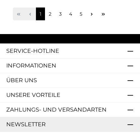
Seite
Seite
Seite
Seite
Seite
1
2
3
4
5
SERVICE-HOTLINE
INFORMATIONEN
ÜBER UNS
UNSERE VORTEILE
ZAHLUNGS- UND VERSANDARTEN
NEWSLETTER