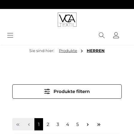
alt springen
Sie sind hier:
Produkte
HERREN
Produkte filtern
Seite
Seite
Seite
Seite
Seite
1
2
3
4
5