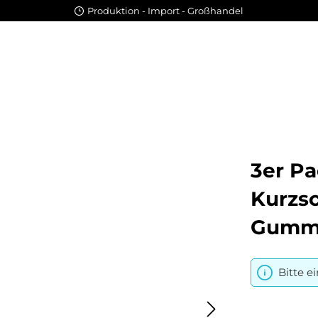
Produktion - Import - Großhandel
3er Pa
Kurzs
Gummi
Bitte e