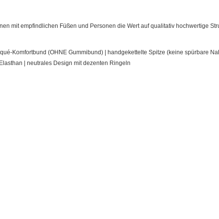
sonen mit empfindlichen Füßen und Personen die Wert auf qualitativ hochwertige S
ué-Komfortbund (OHNE Gummibund) | handgekettelte Spitze (keine spürbare Naht 
 Elasthan
| neutrales Design mit dezenten Ringeln