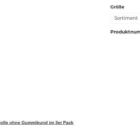
auswä
Größe
Sortiment
Produktnu
wolle ohne Gummibund
im 3er Pack