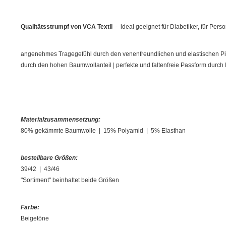
Qualitätsstrumpf von VCA Textil
- ideal geeignet für Diabetiker, für Per
angenehmes Tragegefühl durch den venenfreundlichen und elastischen Piq
durch den hohen Baumwollanteil | perfekte und faltenfreie Passform durch
Materialzusammensetzung:
80% gekämmte Baumwolle | 15% Polyamid | 5% Elasthan
bestellbare Größen:
39/42 | 43/46
"Sortiment" beinhaltet beide Größen
Farbe:
Beigetöne