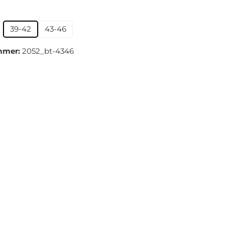
hlen
39-42
43-46
mmer:
2052_bt-4346