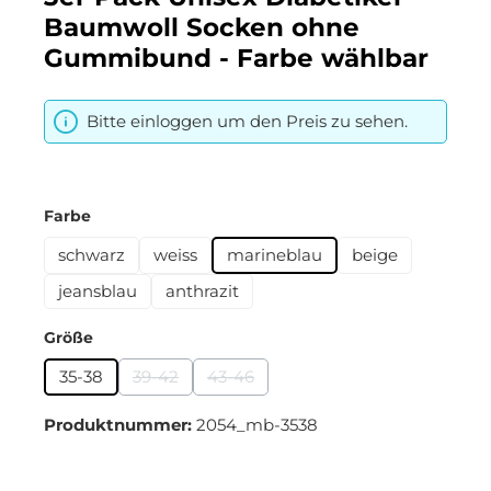
Baumwoll Socken ohne
Gummibund - Farbe wählbar
Bitte einloggen um den Preis zu sehen.
auswählen
Farbe
schwarz
weiss
marineblau
beige
jeansblau
anthrazit
auswählen
Größe
35-38
39-42
43-46
(Diese Option ist zurzeit nicht verfügbar.)
(Diese Option ist zurzeit nicht verfüg
Produktnummer:
2054_mb-3538