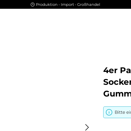
Produktion - Import - Großhandel
4er P
Socke
Gumm
Bitte e