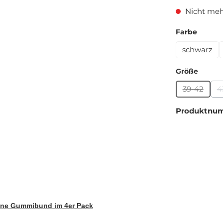
Nicht meh
auswä
Farbe
schwarz
auswä
Größe
39-42
4
(Diese Op
Produktnu
ne Gummibund im 4er Pack