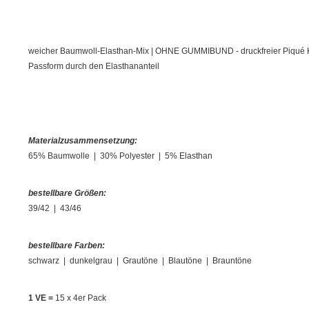
weicher Baumwoll-Elasthan-Mix | OHNE GUMMIBUND - druckfreier Piqué Komf
Passform durch den Elasthananteil
Materialzusammensetzung:
65% Baumwolle | 30% Polyester | 5% Elasthan
bestellbare Größen:
39/42 | 43/46
bestellbare Farben:
schwarz | dunkelgrau | Grautöne | Blautöne | Brauntöne
1 VE =
15 x 4er Pack