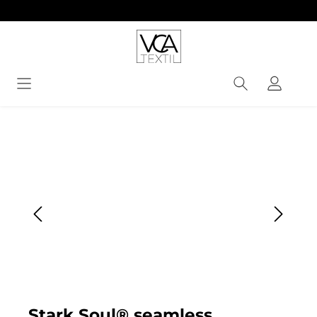
alt springen
Bildergalerie überspringen
Stark Soul® seamless