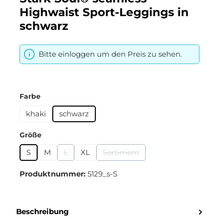
Highwaist Sport-Leggings in
schwarz
Bitte einloggen um den Preis zu sehen.
auswählen
Farbe
khaki
schwarz
auswählen
Größe
S
M
L
XL
Sortiment
(Diese Option ist zurzeit nicht verfügbar.)
(Diese Option ist zurzeit nicht 
Produktnummer:
5129_s-S
Beschreibung